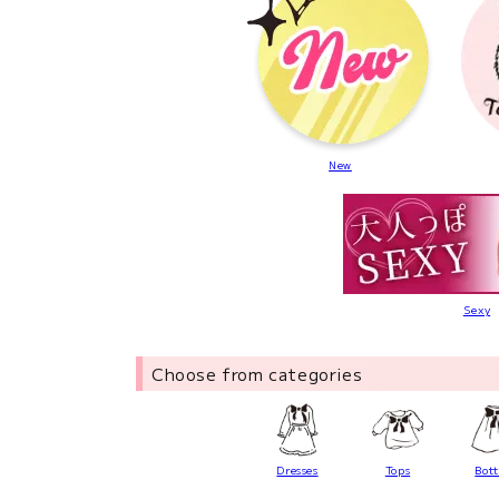
New
Sexy
Choose from categories
Dresses
Tops
Bot