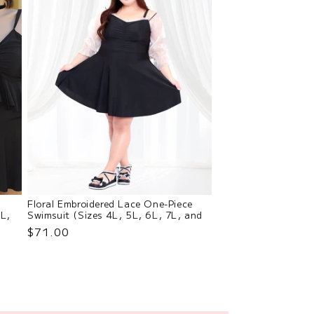
Floral Embroidered Lace One-Piece
5L,
Swimsuit (Sizes 4L, 5L, 6L, 7L, and
8L)
$71.00