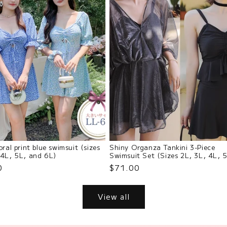
oral print blue swimsuit (sizes
Shiny Organza Tankini 3-Piece
 4L, 5L, and 6L)
Swimsuit Set (Sizes 2L, 3L, 4L, 
and 6L)
0
$71.00
View all