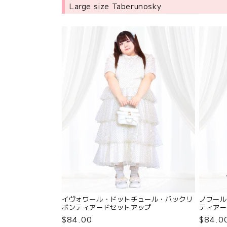
Large size Taberunosky
イヴォワール・ドットチュール・バックリ
ノワール
ボンティアードセットアップ
ティアー
（3L/4L/5L/6L）/Taberunosky（タベ
（3L/4L
$84.00
$84.0
ルノスキー）
ルノスキ