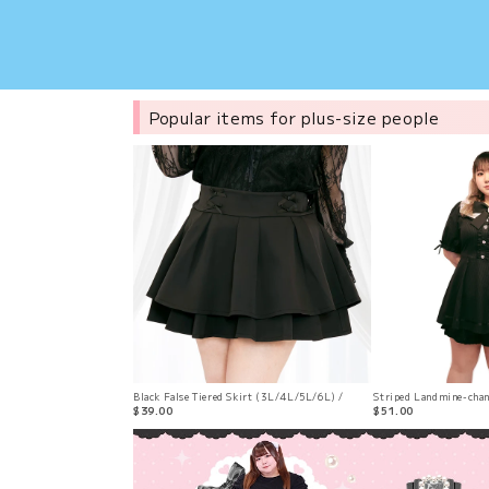
Popular items for plus-size people
Black False Tiered Skirt (3L/4L/5L/6L) /
Striped Landmine-chan
Taberunosky
(3L/4L/5L/6L) / Tabe
$39.00
$51.00