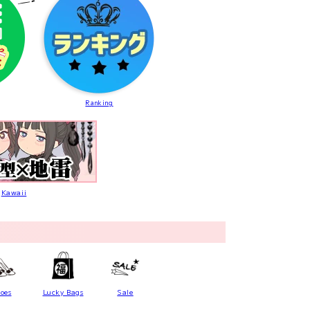
Ranking
Kawaii
oes
Lucky Bags
Sale