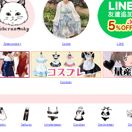
Taberunosky
Corde
LINE
Cosplay
toms
Setups
Underwear
Cosplay
Swimwear
Sh