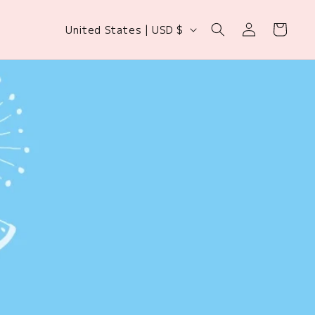
Log
Country/region
Cart
United States | USD $
in