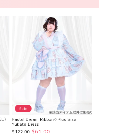
Sale
6L)
Pastel Dream Ribbon♡Plus Size
Yukata Dress
$61.00
$122.00